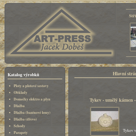
Stř
Hlavní str
Katalog výrobků
Ploty a plotové sestavy
Obklady
Tykev - umělý kámen -
Domečky elektro a plyn
Dlažba
Dlažba (bazénové lemy)
Dlažba (dřevo)
Schody
Tykev v
Parapety