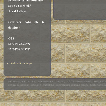
Provozovna:
Domoslavice
507 52 Ostroměř
Areál Letiště
Otevírací doba dle tel.
domluvy
GPS
50°21'17.595"N
15°34'38.309"E
Zobrazit na mape
Partnerské weby:
Bazény
,
Skleněné dveře
,
Zábradlí
,
Výklad tarotových karet
,
Energetický 
doplňky do koupelny
,
kabelky
z
brašnářství
,
doporučujeme zajímavé odkazy
,
tvorba webovýc