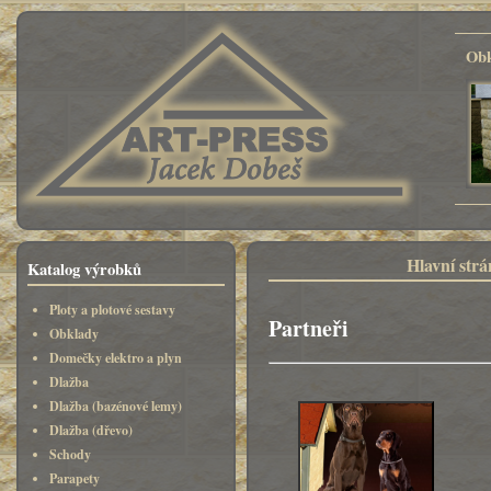
Obk
Hlavní str
Katalog výrobků
Ploty a plotové sestavy
Partneři
Obklady
Domečky elektro a plyn
Dlažba
Dlažba (bazénové lemy)
Dlažba (dřevo)
Schody
Parapety