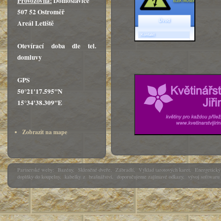
Provozovna:
Domoslavice
507 52 Ostroměř
Areál Letiště
Otevírací doba dle tel.
domluvy
GPS
50°21'17.595"N
15°34'38.309"E
Zobrazit na mape
Partnerské weby:
Bazény
,
Skleněné dveře
,
Zábradlí
,
Výklad tarotových karet
,
Energetický 
doplňky do koupelny
,
kabelky
z
brašnářství
,
doporučujeme zajímavé odkazy
,
vývoj softwaru