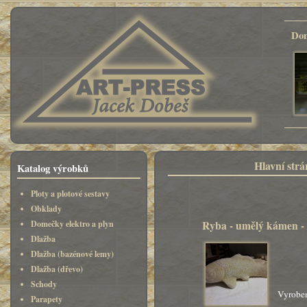
Dom
Hlavní str
Katalog výrobků
Ploty a plotové sestavy
Obklady
Ryba - umělý kámen - 
Domečky elektro a plyn
Dlažba
Dlažba (bazénové lemy)
Dlažba (dřevo)
Schody
Vyroben
Parapety