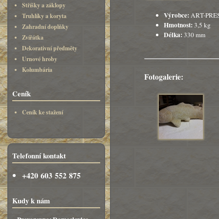
Stříšky a záklopy
Výrobce:
ART-PRE
Truhlíky a koryta
Hmotnost:
3,5 kg
Zahradní doplňky
Délka:
330 mm
Zvířátka
Dekorativní předměty
Urnové hroby
Kolumbária
Fotogalerie:
Ceník
Ceník ke stažení
Telefonní kontakt
+420 603 552 875
Kudy k nám