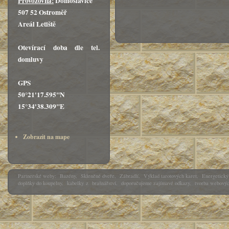
Provozovna:
Domoslavice
507 52 Ostroměř
Areál Letiště
Otevírací doba dle tel.
domluvy
GPS
50°21'17.595"N
15°34'38.309"E
Zobrazit na mape
Partnerské weby:
Bazény
,
Skleněné dveře
,
Zábradlí
,
Výklad tarotových karet
,
Energetický 
doplňky do koupelny
,
kabelky
z
brašnářství
,
doporučujeme zajímavé odkazy
,
tvorba webovýc