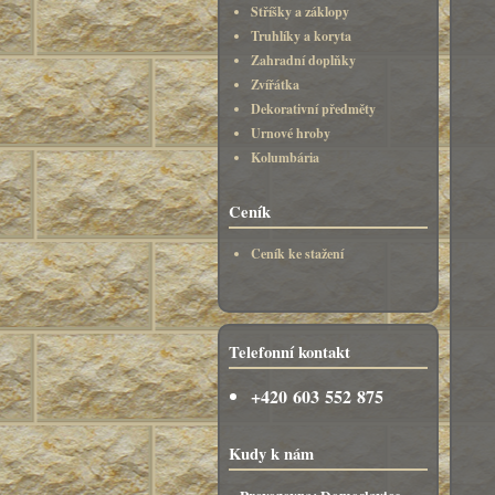
Stříšky a záklopy
Truhlíky a koryta
Zahradní doplňky
Zvířátka
Dekorativní předměty
Urnové hroby
Kolumbária
Ceník
Ceník ke stažení
Telefonní kontakt
+420 603 552 875
Kudy k nám