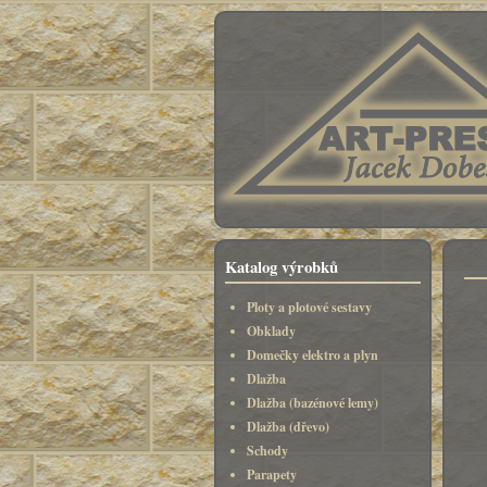
Katalog výrobků
Ploty a plotové sestavy
Obklady
Domečky elektro a plyn
Dlažba
Dlažba (bazénové lemy)
Dlažba (dřevo)
Schody
Parapety