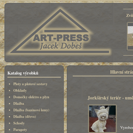
Zví
Hlavní str
Katalog výrobků
Ploty a plotové sestavy
Obklady
Jorkšírský teriér - um
Domečky elektro a plyn
Dlažba
Dlažba (bazénové lemy)
Dlažba (dřevo)
Schody
Vyroben
Parapety