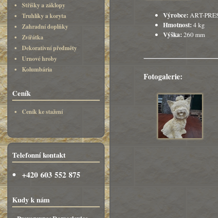
Stříšky a záklopy
Výrobce:
ART-PRE
Truhlíky a koryta
Hmotnost:
4 kg
Zahradní doplňky
Výška:
260 mm
Zvířátka
Dekorativní předměty
Urnové hroby
Kolumbária
Fotogalerie:
Ceník
Ceník ke stažení
Telefonní kontakt
+420 603 552 875
Kudy k nám