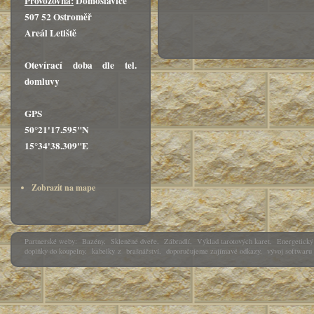
Provozovna:
Domoslavice
507 52 Ostroměř
Areál Letiště
Otevírací doba dle tel.
domluvy
GPS
50°21'17.595"N
15°34'38.309"E
Zobrazit na mape
Partnerské weby:
Bazény
,
Skleněné dveře
,
Zábradlí
,
Výklad tarotových karet
,
Energetický 
doplňky do koupelny
,
kabelky
z
brašnářství
,
doporučujeme zajímavé odkazy
,
vývoj softwaru